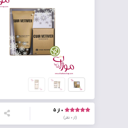
۰ از ۵
(از ۰ نظر)