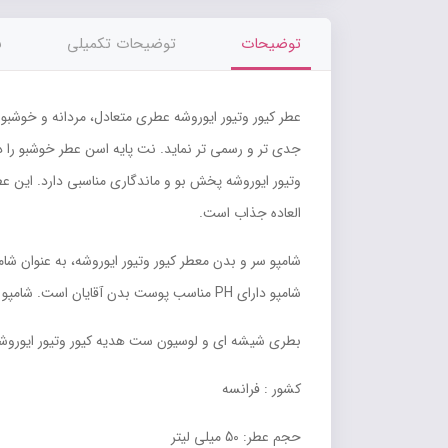
توضیحات
توضیحات تکمیلی
ن
عطر کیور وتیور ایوروشه عطری متعادل، مردانه و خوشبو
جدی تر و رسمی تر نماید. نت پایه اسن عطر خوشبو را دا
وتیور ایوروشه پخش بو و ماندگاری مناسبی دارد. این 
العاده جذاب است.
شامپو سر و بدن معطر کیور وتیور ایوروشه، به عنوان 
شامپو دارای PH مناسب پوست بدن آقایان است. شامپو سر و بدن کیور وتیور به طور مؤثر پوست را مرطوب کرده و از خشکی پوست جلوگیری می کند.
بطری شیشه ای و لوسیون ست هدیه کیور وتیور ایوروشه
کشور : فرانسه
حجم عطر: 50 میلی لیتر