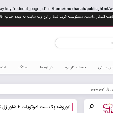
ray key "redirect_page_id" in
/home/mozhansh/public_html/w
اعث افتخار ماست، مسئولیت خرید شما از این وب سایت به عهده جناب آقا
Products
search
ای سالنی
حساب کاربری
درباره ما
وبلاگ
اینس
 ژل كیور وتیور
ایوروشه پک ست ادوتویلت + شاور ژل كی