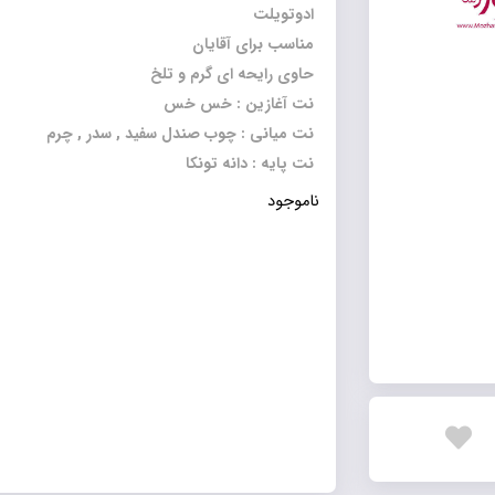
ادوتویلت
مناسب برای آقایان
حاوی رایحه ای گرم و تلخ
نت آغازین : خس خس
نت میانی : چوب صندل سفید , سدر , چرم
نت پایه : دانه تونکا
ناموجود