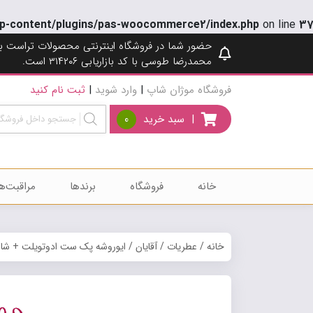
p-content/plugins/pas-woocommerce2/index.php
on line
37
حضور شما در فروشگاه اینترنتی محصولات تراست ب
محمدرضا طوسی با کد بازاریابی ۳۱۴۲۰۶ است.
فروشگاه موژان شاپ
|
وارد شوید
|
ثبت نام کنید
|
سبد خرید
0
خانه
فروشگاه
برندها
مراقبت‌ه
خانه
/
عطریات
/
آقایان
/ ایوروشه پک ست ادوتویلت + شاور