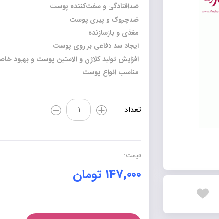
ضدافتادگي و سفت‌كننده پوست
ضدچروك و پيري پوست
مغذي و بازسازنده
ايجاد سد دفاعي بر روي پوست
افزايش توليد كلاژن و الاستين پوست و بهبود خ
مناسب انواع پوست
صابون
تعداد
شیر
و
Q10
تراست
قیمت:
عدد
147,000
تومان