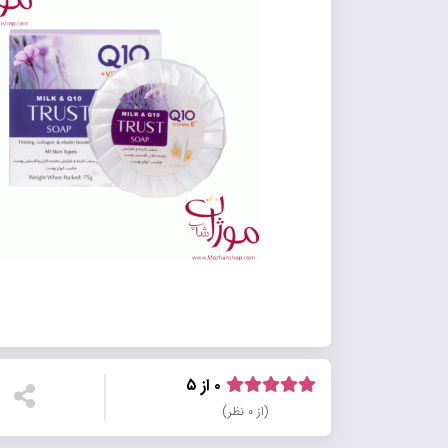
۰ از ۵
(از ۰ نظر)