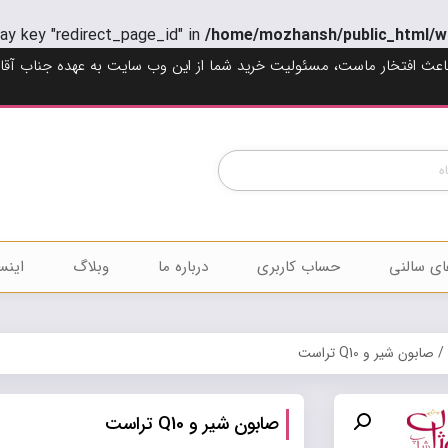
ray key "redirect_page_id" in
/home/mozhansh/public_html/w
اعث افتخار ماست، مسئولیت خرید شما از این وب سایت به عهده جناب آقا
Products
search
ای سالنی
حساب کاربری
درباره ما
وبلاگ
اینس
/ صابون شیر و Q10 تراست
صابون شیر و Q10 تراست