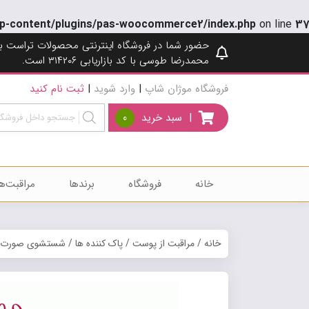
p-content/plugins/pas-woocommerce2/index.php
on line
37
حضور شما در فروشگاه اینترنتی محصولات تراست ب
محمدرضا طوسی با کد بازاریابی ۳۱۴۲۰۶ است.
فروشگاه موژان شاپ
|
وارد شوید
|
ثبت نام کنید
|
سبد خرید
0
خانه
فروشگاه
برندها
مراقبت‌ه
خانه
/
مراقبت از پوست
/
پاک کننده ها
/
شستشوی صورت