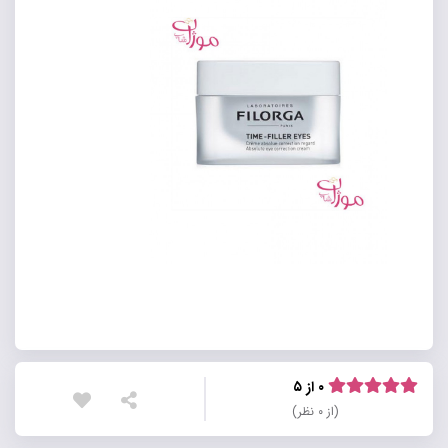
۰ از ۵
(از ۰ نظر)