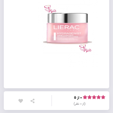
۰ از ۵
(از ۰ نظر)