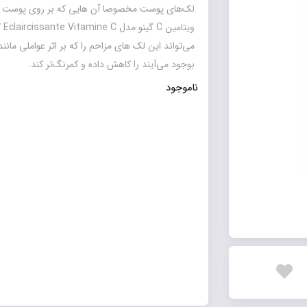
لک‌هاي پوست مخصوصا آن‌ هايي که بر روي پوست ص
مي‌تواند اين لک‌ هاي مزاحم را که بر اثر عواملي ما
بوجود مي‌آيند را کاهش داده و کمرنگ‌تر کند.
ناموجود