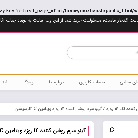
ray key "redirect_page_id" in
/home/mozhansh/public_html/w
اعث افتخار ماست، مسئولیت خرید شما از این وب سایت به عهده جناب آقا
Products
search
ای سالنی
حساب کاربری
درباره ما
وبلاگ
اینس
نده لک 14 روزه
/ گینو سرم روشن کننده 14 روزه ویتامین C اکلرسیسان
گینو سرم روشن کننده 14 روزه ویتامین C اکلرسیسان