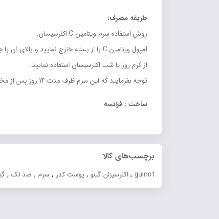
طریقه مصرف:
روش استفاده سرم ویتامین C اکلرسیسان:
آمپول ویتامین C را از بسته خارج نمایید
از کرم روز یا شب اکلرسیسان استفاده نمایید.
توجه بفرمایید که این سرم ظرف مدت 14 روز پس از مخلوط شدن باید استفاده گردد.
ساخت : فرانسه
برچسب‌های کالا
,
,
,
,
,
guinot
اکلرسیزان گینو
پوست کدر
سرم
ضد لک
گی