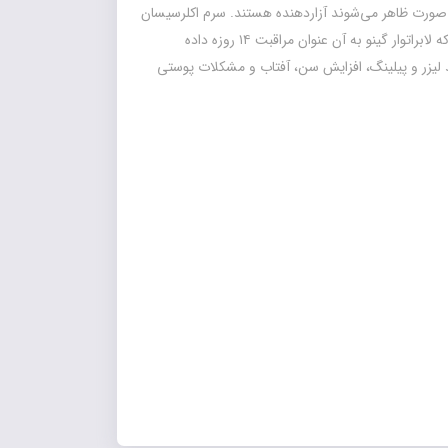
ورت ظاهر مي‌شوند آزاردهنده هستند. سرم اکلرسیسان
ویتامین C گینو مدل Eclaircissante Vitamine C که لابراتوار گینو به آن عنوان مراقبت ۱۴ روزه داده
نند ليزر و پيلينگ، افزايش سن، آفتاب و مشکلات پوستی