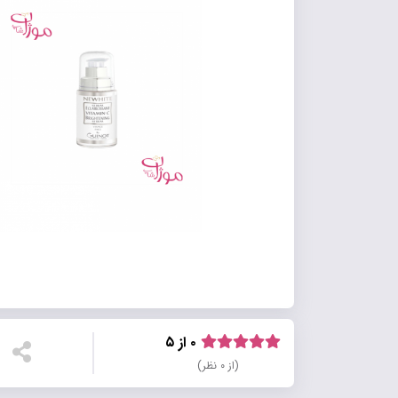
۰ از ۵
(از ۰ نظر)