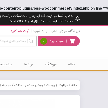
p-content/plugins/pas-woocommerce2/index.php
on line
37
حضور شما در فروشگاه اینترنتی محصولات تراست ب
محمدرضا طوسی با کد بازاریابی ۳۱۴۲۰۶ است.
فروشگاه موژان شاپ
|
وارد شوید
|
ثبت نام کنید
|
سبد خرید
0
خانه
فروشگاه
برندها
مراقبت‌ه
خانه
/
مراقبت از پوست
/
روشن کننده و ضدلک
/
سرم فعال کن