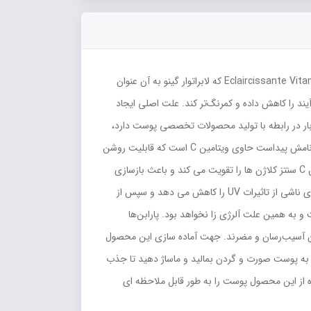
لک‌هاي پوست مخصوصا آن‌ هايي که بر روي پوست صورت ظاهر مي‌شوند آزاردهنده هستند. سرم اکلرسیسان ویتامین C گینو مدل Eclaircissante Vitamine C که لابراتوار گینو به آن عنوان
مي‌آيند را کاهش داده و کمرنگ‌تر کند. علت اصلي ايجاد
 افزايش آن، رنگ لک‌ها باز هم تيره‌تر مي‌شود. سري محصولات نیووایت برند گینو که سابقه‌اي ۴۰ ساله و پربار در رابطه با توليد محصولات تخصصي پوست دارد،
ويژه‌ي پوست‌ هاي لک‌دار است لک‌ها را به وضوح کاهش داده و پوست را روشن و یکنواخت مي‌کند. سرم اکلرسیسان گینو همان طور که از نامش پیداست حاوی ویتامین C است که قابلیت روشن
کنندگی و ضد لک دارد و خاصیت ضد رادیکال های آزاد و آنتی اکسیدان این ترکیب سبب محافظت از لایه شاخی پوست می گردد. ویتامین C سنتز کلاژن ها را تقویت می کند و باعث بازسازی
بافت پوست می شود. علاوه برآن، این سرم با دارا بودن ملانوکسیل که دو اثر مختلف بر روی ملانوسیت ها می گذارد ابتدا تولید ملانین های ناشی از تاثیرات UV را کاهش می دهد و سپس از
 سایر محصولات گینو فاقد پارابن است و به همین علت آلرژی‌ زا نخواهد بود. پارابن‌ها
دن آسیب‌رسان و مضرند. جهت آماده سازی این محصول
لوط شود و به پوست صورت و گردن بمالید و ماساژ دهید تا جذب
باید استفاده گردد. خرید و استفاده از این محصول پوست را به طور قابل ملاحظه ای