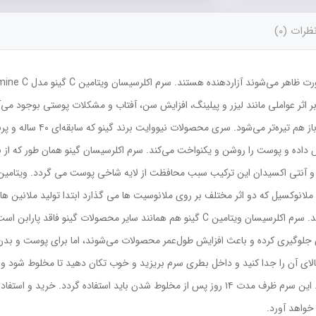
ظرات (0)
م را که بر اثر عواملي مانند ليزر و پيلينگ، افزايش سن، آفتاب و مشکلات پوستی بوجود 
لک‌ ها تجمع ملانين است که با
پدیدار شدن ملانین در نخستین مرحله جلوگیری می کند. سرم اکلرسیسان ویتامین C گینو هم همانند
ی جلوگیری کرده و باعث افزایش طول‌عمر محصولات می‌شوند، اما برای پوست و ب
از بسته خارج نموده و بالای آن را جدا کنید و داخل بطری سرم بریزید و خوب تکان دهید تا مخ
شود سپس از کرم روز یا شب اکلرسیسان استفاده نمایید. این سرم ظرف مدت ۱۴ روز پس از مخلوط شدن 
خواهد آورد.