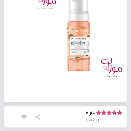
۰ از ۵
(از ۰ نظر)