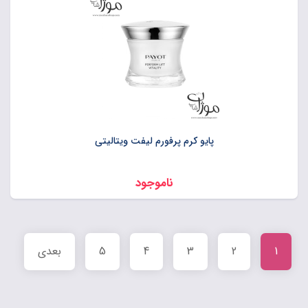
پايو کرم پرفورم ليفت ويتاليتي
ناموجود
1
2
3
4
5
بعدی