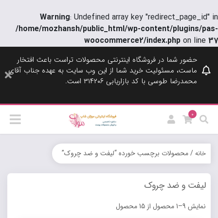
Warning
: Undefined array key "redirect_page_id" in
/home/mozhansh/public_html/wp-content/plugins/pas-
woocommerce2/index.php
on line
37
حضور شما در فروشگاه اینترنتی محصولات تراست باعث افتخار
ماست، مسئولیت خرید شما از این وب سایت به عهده جناب آقای
محمدرضا طوسی با کد بازاریابی ۳۱۴۲۰۶ است.
0
/ محصولات برچسب خورده “لیفت و ضد چروک”
خانه
لیفت و ضد چروک
نمایش 9–1 محصول از 15 محصول