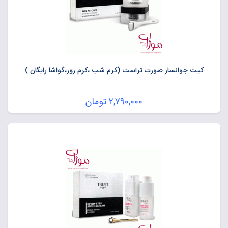
کیت جوانساز صورت تراست (کرم شب ،کرم روز،گواشا رایگان )
2,790,000
تومان