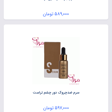
589,000
تومان
سرم ضدچروک دور چشم تراست
597,000
تومان