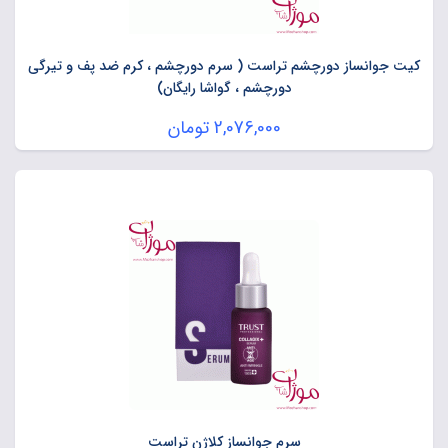
کیت جوانساز دورچشم تراست ( سرم دورچشم ، کرم ضد پف و تیرگی
دورچشم ، گواشا رایگان)
2,076,000
تومان
سرم جوانساز کلاژن تراست