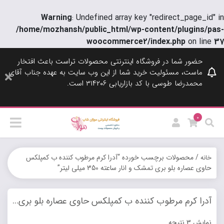
Warning
: Undefined array key "redirect_page_id" in
/home/mozhansh/public_html/wp-content/plugins/pas-
woocommerce2/index.php
on line
37
حضور شما در فروشگاه اینترنتی محصولات تراست باعث افتخار
ماست، مسئولیت خرید شما از این وب سایت به عهده جناب آقای
محمدرضا طوسی با کد بازاریابی ۳۱۴۲۰۶ است.
0
/ محصولات برچسب خورده “آدرا کرم مرطوب کننده ب کمپلکس
خانه
حاوی عصاره بلو بری تمشک و انار ساعته 350 میلی لیتر”
آدرا کرم مرطوب کننده ب کمپلکس حاوی عصاره بلو بری تمشک و انار ساعته 350 میلی لیتر
نمایش 3 نتیجه