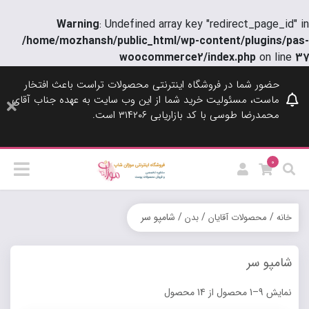
Warning
: Undefined array key "redirect_page_id" in
/home/mozhansh/public_html/wp-content/plugins/pas-
woocommerce2/index.php
on line
37
حضور شما در فروشگاه اینترنتی محصولات تراست باعث افتخار
ماست، مسئولیت خرید شما از این وب سایت به عهده جناب آقای
محمدرضا طوسی با کد بازاریابی ۳۱۴۲۰۶ است.
0
/
/
/ شامپو سر
خانه
محصولات آقایان
بدن
شامپو سر
نمایش 9–1 محصول از 14 محصول