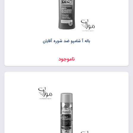
باله آ شامپو ضد شوره آقایان
ناموجود