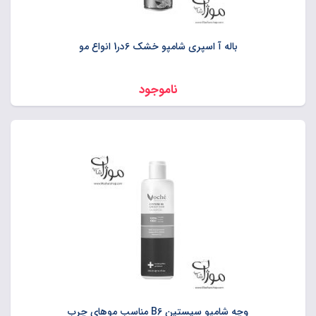
باله آ اسپری شامپو خشک 6در1 انواع مو
ناموجود
وچه شامپو سیستین B6 مناسب موهای چرب